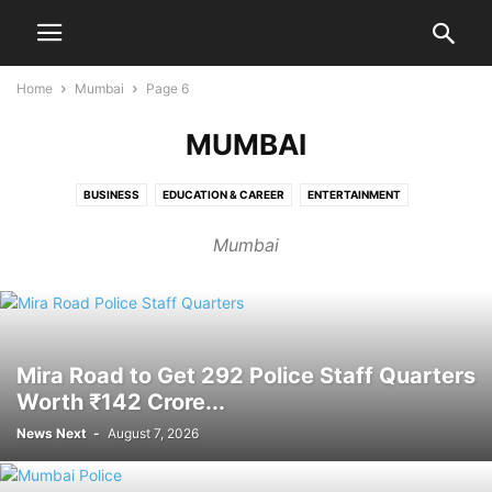
Home
Mumbai
Page 6
MUMBAI
BUSINESS
EDUCATION & CAREER
ENTERTAINMENT
FITNESS & HEALTH
HISTORY
INDIA
MUMBAI
PEOPLE
POLICY
Mumbai
SOCIAL MEDIA
SPONSORED POST
TECH
WORLD
चुनाव और राजनीति
Mira Road to Get 292 Police Staff Quarters
Worth ₹142 Crore...
News Next
-
August 7, 2026