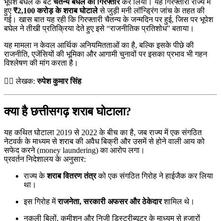
भूपेश बघेल के बेटे
चैतन्य बघेल को गिरफ्तार
कर लिया। यह गिरफ्तारी राज्य में
हुए
₹2,100 करोड़ के शराब घोटाले
से जुड़ी मनी लॉन्ड्रिंग जांच के तहत की
गई। खास बात यह रही कि गिरफ्तारी चैतन्य के जन्मदिन पर हुई, जिस पर भूपेश
बघेल ने तीखी प्रतिक्रिया देते हुए इसे “राजनीतिक प्रतिशोध” बताया।
यह मामला न केवल आर्थिक अनियमितताओं का है, बल्कि इसके पीछे की
राजनीति, एजेंसियों की भूमिका और आगामी चुनावों पर इसका प्रभाव भी गहन
विश्लेषण की मांग करता है।
✍🏻 लेखक:
रुपेश कुमार सिंह
क्या है छत्तीसगढ़ शराब घोटाला?
यह कथित घोटाला 2019 से 2022 के बीच का है, जब राज्य में एक संगठित
नेटवर्क के माध्यम से शराब की अवैध बिक्री और उसमें से होने वाली आय को
सफेद करने (money laundering) का आरोप लगा।
प्रवर्तन निदेशालय के अनुसार:
राज्य के
शराब वितरण तंत्र
को एक संगठित गिरोह ने हाईजैक कर लिया
था।
इस गिरोह में
राजनेता, सरकारी अफसर और ठेकेदार
शामिल थे।
नकली बिलों, कमीशन और निजी डिस्ट्रीब्यूटर के माध्यम से हजारों