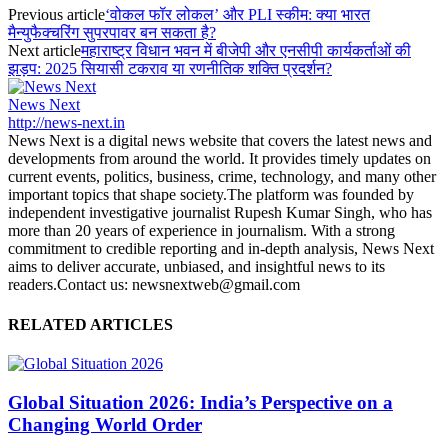
Previous article
‘वोकल फॉर लोकल’ और PLI स्कीम: क्या भारत
मैन्युफैक्चरिंग सुपरपावर बन सकता है?
Next article
महाराष्ट्र विधान भवन में बीजेपी और एनसीपी कार्यकर्ताओं की
झड़प: 2025 सियासी टकराव या रणनीतिक शक्ति प्रदर्शन?
News Next
http://news-next.in
News Next is a digital news website that covers the latest news and
developments from around the world. It provides timely updates on
current events, politics, business, crime, technology, and many other
important topics that shape society.The platform was founded by
independent investigative journalist Rupesh Kumar Singh, who has
more than 20 years of experience in journalism. With a strong
commitment to credible reporting and in-depth analysis, News Next
aims to deliver accurate, unbiased, and insightful news to its
readers.Contact us: newsnextweb@gmail.com
RELATED ARTICLES
Global Situation 2026: India’s Perspective on a
Changing World Order