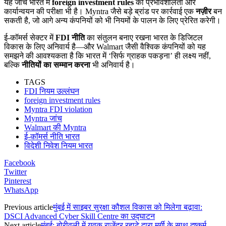
यह जांच भारत में
foreign investment rules
की प्रभावशीलता और
कार्यान्वयन की परीक्षा भी है। Myntra जैसे बड़े ब्रांड पर कार्रवाई एक
नज़ीर
बन
सकती है, जो आगे अन्य कंपनियों को भी नियमों के पालन के लिए प्रेरित करेगी।
ई-कॉमर्स सेक्टर में
FDI नीति
का संतुलन बनाए रखना भारत के डिजिटल
विकास के लिए अनिवार्य है—और Walmart जैसी वैश्विक कंपनियों को यह
समझने की आवश्यकता है कि भारत में ‘सिर्फ ग्राहक पकड़ना’ ही लक्ष्य नहीं,
बल्कि
नीतियों का सम्मान करना
भी अनिवार्य है।
TAGS
FDI नियम उल्लंघन
foreign investment rules
Myntra FDI violation
Myntra जांच
Walmart की Myntra
ई-कॉमर्स नीति भारत
विदेशी निवेश नियम भारत
Facebook
Twitter
Pinterest
WhatsApp
Previous article
मुंबई में साइबर सुरक्षा कौशल विकास को मिलेगा बढ़ावा:
DSCI Advanced Cyber Skill Centre का उद्घाटन
Next article
मुंबई: बोरीवली में युवक राजेंद्र रहाटे द्वारा मुर्गी के साथ दुष्कर्म,