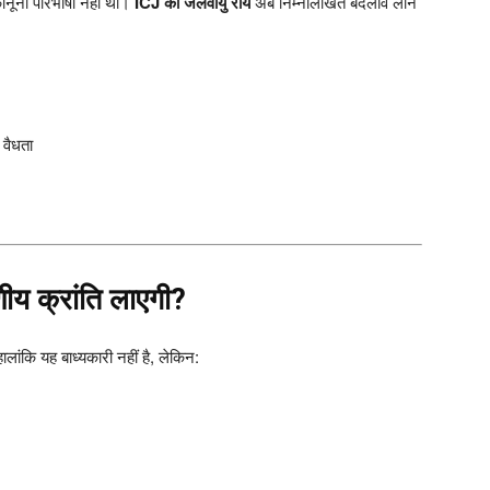
 कानूनी परिभाषा नहीं थी।
ICJ की जलवायु राय
अब निम्नलिखित बदलाव लाने
वैधता
णीय क्रांति लाएगी?
ालांकि यह बाध्यकारी नहीं है, लेकिन: