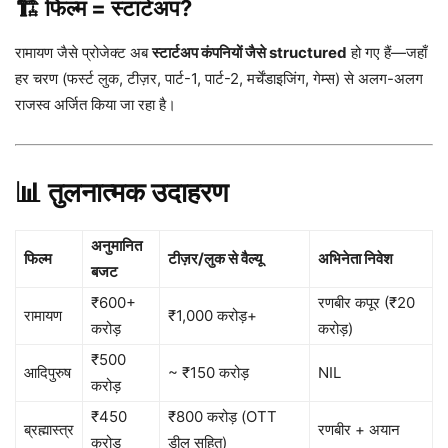
🏗️ फिल्म = स्टार्टअप?
रामायण जैसे प्रोजेक्ट अब
स्टार्टअप कंपनियों जैसे structured
हो गए हैं—जहाँ
हर चरण (फर्स्ट लुक, टीज़र, पार्ट-1, पार्ट-2, मर्चेंडाइजिंग, गेम्स) से अलग-अलग
राजस्व अर्जित किया जा रहा है।
📊 तुलनात्मक उदाहरण
अनुमानित
फिल्म
टीज़र/लुक से वैल्यू
अभिनेता निवेश
बजट
₹600+
रणबीर कपूर (₹20
रामायण
₹1,000 करोड़+
करोड़
करोड़)
₹500
आदिपुरुष
~ ₹150 करोड़
NIL
करोड़
₹450
₹800 करोड़ (OTT
ब्रह्मास्त्र
रणबीर + अयान
करोड़
डील सहित)