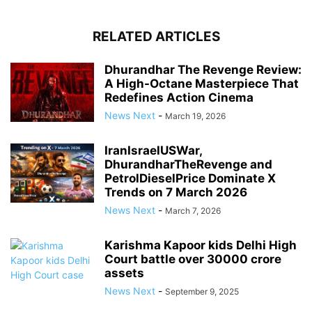
RELATED ARTICLES
Dhurandhar The Revenge Review:
A High-Octane Masterpiece That
Redefines Action Cinema
News Next
-
March 19, 2026
IranIsraelUSWar,
DhurandharTheRevenge and
PetrolDieselPrice Dominate X
Trends on 7 March 2026
News Next
-
March 7, 2026
Karishma Kapoor kids Delhi High
Court battle over 30000 crore
assets
News Next
-
September 9, 2025