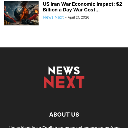
US Iran War Economic Impact: $2
Billion a Day War Cost...
News Next
-
April 21, 2026
ABOUT US
News Next Is an English news portal covers news from