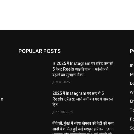
POPULAR POSTS
P
📱2025 में Instagram पर ट्रेंड कर रहे
In
5 बेस्ट Reels आइडियाज़ – फॉलोअर्स
M
बढ़ाने का सुनहरा मौका!
July 4, 2025
B
W
2025 में Instagram पर छाए ये 5
se
Reels ट्रेंड्स: जानें क्यों बन गए ये वायरल
E
हिट
T
June 30, 2025
Po
बीकेसी, मुंबई में नरेश खेमका की बेटी की भव्य
So
शादी में शामिल हुईं कई मशहूर हस्तियां; छगन