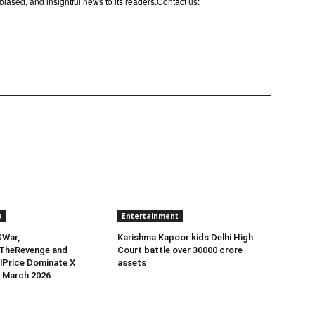
biased, and insightful news to its readers.Contact us:
a
Entertainment
SWar,
Karishma Kapoor kids Delhi High
TheRevenge and
Court battle over 30000 crore
lPrice Dominate X
assets
7 March 2026