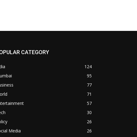
OPULAR CATEGORY
dia
124
umbai
95
usiness
77
orld
71
ntertainment
57
ech
30
licy
26
cial Media
26