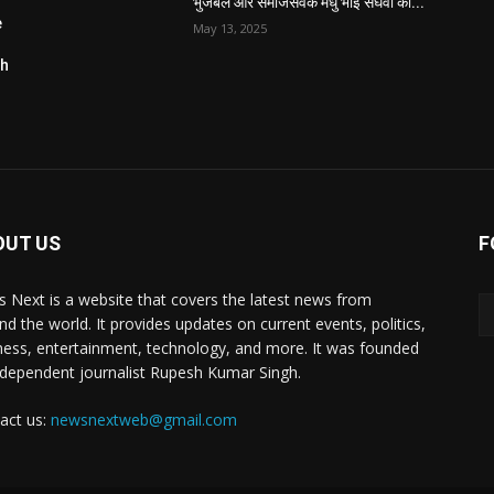
भुजबल और समाजसेवक मधु भाई संघवी की...
e
May 13, 2025
ch
OUT US
F
 Next is a website that covers the latest news from
nd the world. It provides updates on current events, politics,
ness, entertainment, technology, and more. It was founded
ndependent journalist Rupesh Kumar Singh.
act us:
newsnextweb@gmail.com