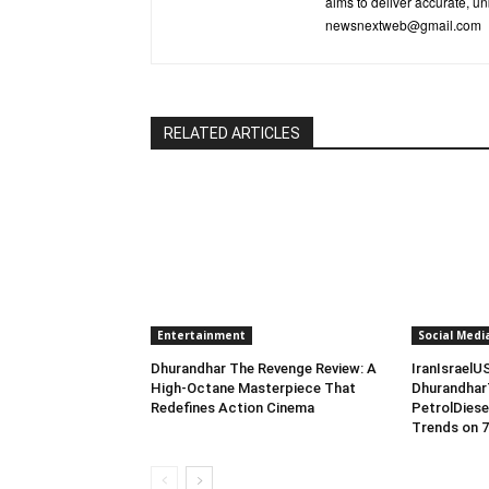
aims to deliver accurate, un
newsnextweb@gmail.com
RELATED ARTICLES
Entertainment
Social Medi
Dhurandhar The Revenge Review: A
IranIsraelU
High-Octane Masterpiece That
Dhurandhar
Redefines Action Cinema
PetrolDiese
Trends on 