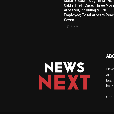
Major Breakthrough in MTNL
Cable Theft Case: Three Mor
Arrested, Including MTNL
Employee; Total Arrests Rea
Seven
July 10, 2026
AB
News
arou
busi
by i
Cont