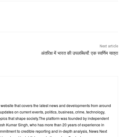
Next article
अंतरिक्ष में भारत की उपलब्धियाँ: एक स्वर्णिम यात्रा
s website that covers the latest news and developments from around
y updates on current events, politics, business, crime, technology,
opics that shape society.The platform was founded by independent
upesh Kumar Singh, who has more than 20 years of experience in
ommitment to credible reporting and in-depth analysis, News Next