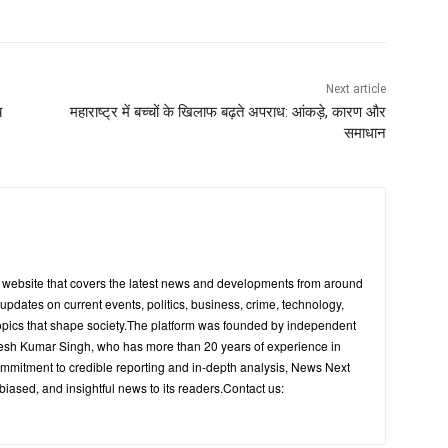
Next article
य
महाराष्ट्र में बच्चों के खिलाफ बढ़ते अपराध: आंकड़े, कारण और
समाधान
s website that covers the latest news and developments from around
y updates on current events, politics, business, crime, technology,
opics that shape society.The platform was founded by independent
upesh Kumar Singh, who has more than 20 years of experience in
ommitment to credible reporting and in-depth analysis, News Next
biased, and insightful news to its readers.Contact us: