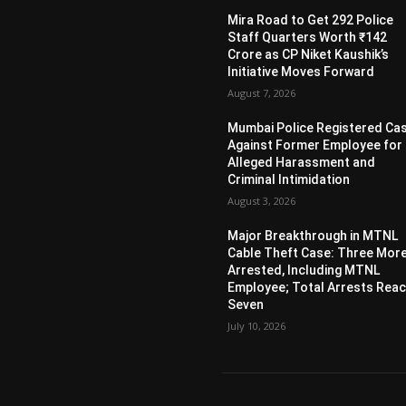
Mira Road to Get 292 Police
Staff Quarters Worth ₹142
Crore as CP Niket Kaushik’s
Initiative Moves Forward
August 7, 2026
Mumbai Police Registered Ca
Against Former Employee for
Alleged Harassment and
Criminal Intimidation
August 3, 2026
Major Breakthrough in MTNL
Cable Theft Case: Three Mor
Arrested, Including MTNL
Employee; Total Arrests Rea
Seven
July 10, 2026