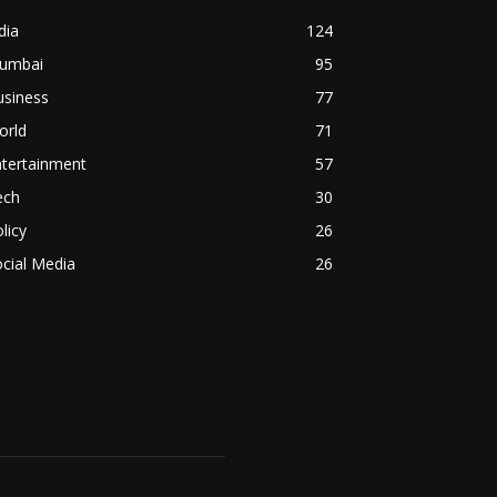
dia
124
umbai
95
usiness
77
orld
71
ntertainment
57
ech
30
licy
26
cial Media
26