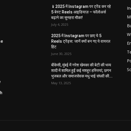
📱2025 में Instagram पर ट्रेंड कर रहे
In
5 बेस्ट Reels आइडियाज़ – फॉलोअर्स
M
बढ़ाने का सुनहरा मौका!
July 4, 2025
B
W
2025 में Instagram पर छाए ये 5
se
Reels ट्रेंड्स: जानें क्यों बन गए ये वायरल
E
हिट
T
June 30, 2025
Po
बीकेसी, मुंबई में नरेश खेमका की बेटी की भव्य
So
शादी में शामिल हुईं कई मशहूर हस्तियां; छगन
भुजबल और समाजसेवक मधु भाई संघवी की...
e
May 13, 2025
ch