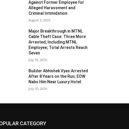
Against Former Employee for
Alleged Harassment and
Criminal Intimidation
August 3, 2026
Major Breakthrough in MTNL
Cable Theft Case: Three More
Arrested, Including MTNL
Employee; Total Arrests Reach
Seven
July 10, 2026
Builder Abhishek Vyas Arrested
After 8 Years on the Run; EOW
Nabs Him Near Luxury Hotel
July 10, 2026
OPULAR CATEGORY